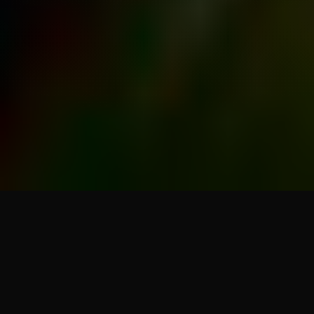
实时赛事数据中心
实时同步全球顶级电竞及体育赛事动态
正在更新: 2024-05-20 14:22:01