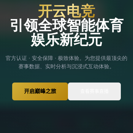
开云电竞
引领全球智能体育
娱乐新纪元
官方认证 · 安全保障 · 极致体验。为您提供最顶尖的
赛事数据、实时分析与沉浸式互动体验。
开启巅峰之旅
查看赛事直播