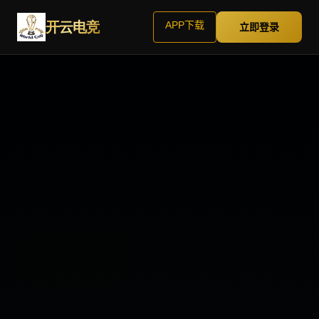
开云电竞
APP下载
立即登录